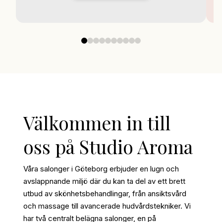
0
1
2
3
4
5
6
7
8
9
Välkommen in till
oss på Studio Aroma
Våra salonger i Göteborg erbjuder en lugn och
avslappnande miljö där du kan ta del av ett brett
utbud av skönhetsbehandlingar, från ansiktsvård
och massage till avancerade hudvårdstekniker. Vi
har två centralt belägna salonger, en på