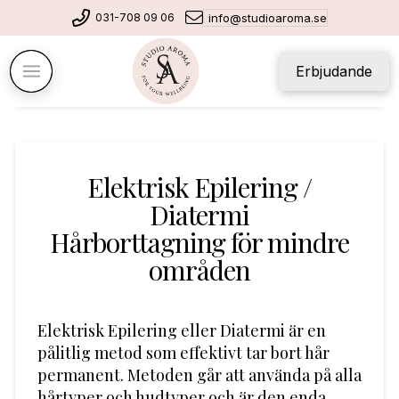
031-708 09 06
info@studioaroma.se
Erbjudande
Elektrisk Epilering /
Diatermi
Hårborttagning för mindre
områden
Elektrisk Epilering eller Diatermi är en
pålitlig metod som effektivt tar bort hår
permanent. Metoden går att använda på alla
hårtyper och hudtyper och är den enda