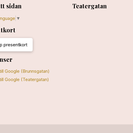
tt sidan
Teatergatan
anguage
▼
tkort
p presentkort
nser
till Google (Brunnsgatan)
till Google (Teatergatan)