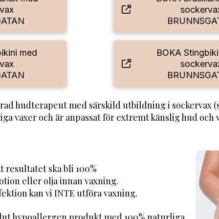
vax
sockerva
GATAN
BRUNNSGA
ikini med
BOKA Stingbiki
vax
sockerva
GATAN
BRUNNSGA
rad hudterapeut med särskild utbildning i sockervax 
vriga vaxer och är anpassat för extremt känslig hud och 
tt resultatet ska bli 100%
ion eller olja innan vaxning.
nfektion kan vi INTE utföra vaxning.
olut hypoallergen produkt med 100% naturliga