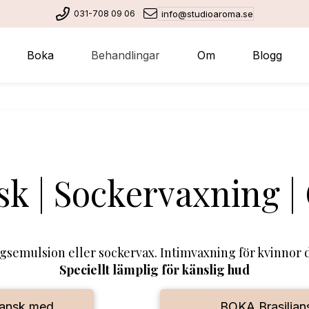
031-708 09 06
info@studioaroma.se
Boka
Behandlingar
Om
Blogg
sk | Sockervaxning 
gsemulsion eller sockervax.
Intimvaxning för kvinnor d
Speciellt lämplig för känslig hud
iansk med
BOKA Brasilian