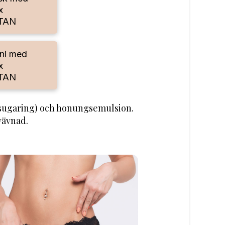
x
TAN
ni med
x
TAN
(sugaring) och honungsemulsion.
vävnad.