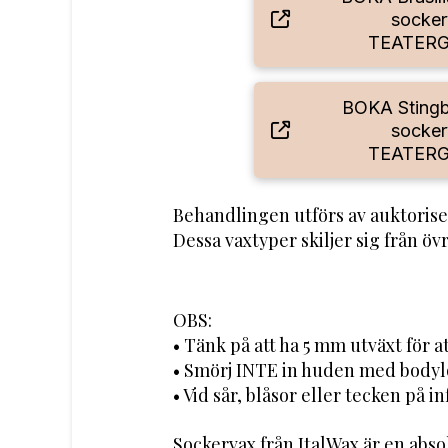
socker
TEATER
BOKA Stingb
socker
TEATER
Behandlingen utförs av auktorise
Dessa vaxtyper skiljer sig från ö
OBS:
• Tänk på att ha 5 mm utväxt för a
• Smörj INTE in huden med bodylot
• Vid sår, blåsor eller tecken på i
Sockervax från ItalWax är en abs