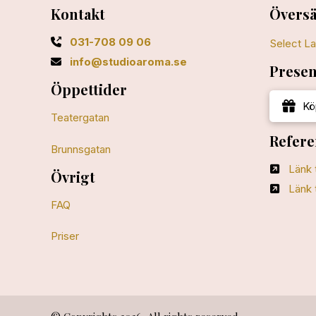
Kontakt
Översä
031-708 09 06
Select L
info@studioaroma.se
Presen
Öppettider
Kö
Teatergatan
Refere
Brunnsgatan
Länk 
Övrigt
Länk 
FAQ
Priser