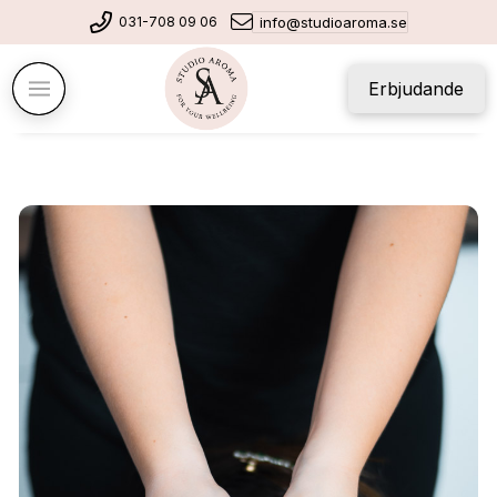
031-708 09 06
info@studioaroma.se
Erbjudande