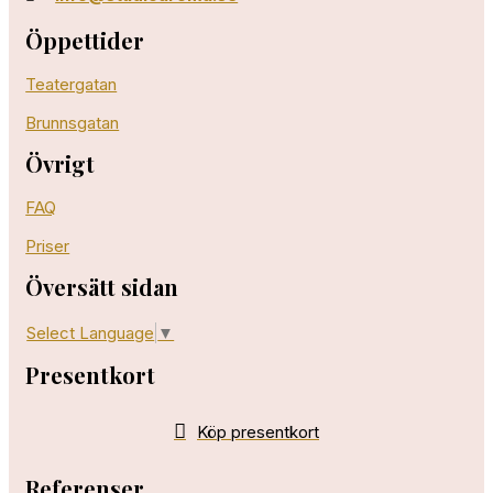
Öppettider
Teatergatan
Brunnsgatan
Övrigt
FAQ
Priser
Översätt sidan
Select Language
▼
Presentkort
Köp presentkort
Referenser