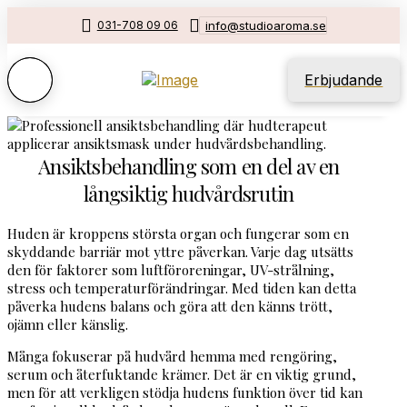
031-708 09 06
info@studioaroma.se
Erbjudande
Ansiktsbehandling som en del av en
långsiktig hudvårdsrutin
Huden är kroppens största organ och fungerar som en
skyddande barriär mot yttre påverkan. Varje dag utsätts
den för faktorer som luftföroreningar, UV-strålning,
stress och temperaturförändringar. Med tiden kan detta
påverka hudens balans och göra att den känns trött,
ojämn eller känslig.
Många fokuserar på hudvård hemma med rengöring,
serum och återfuktande krämer. Det är en viktig grund,
men för att verkligen stödja hudens funktion över tid kan