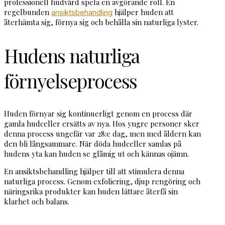
professionell hudvård spela en avgörande roll. En
regelbunden
hjälper huden att
ansiktsbehandling
återhämta sig, förnya sig och behålla sin naturliga lyster.
Hudens naturliga
förnyelseprocess
Huden förnyar sig kontinuerligt genom en process där
gamla hudceller ersätts av nya. Hos yngre personer sker
denna process ungefär var 28:e dag, men med åldern kan
den bli långsammare. När döda hudceller samlas på
hudens yta kan huden se glåmig ut och kännas ojämn.
En ansiktsbehandling hjälper till att stimulera denna
naturliga process. Genom exfoliering, djup rengöring och
näringsrika produkter kan huden lättare återfå sin
klarhet och balans.