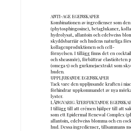
ANTI-AGE EGENSKAPER
Kombinationen av ingredienser som den
(phytosphingosine), betaglukaner, koll
hydrolysat, allantoin och edelweiss blom
skyddsbarriär och hudens naturliga för
kollagenproduktionen och cell-
förnyelsen. I tillägg finns det en cockta
och sheasmör), förbättrar elasticiteten 
(omega 5) och gurkmejaextrakt som skyd
huden.
UPPLJUSANDE EGENSKAPER
Tack vare den uppljusande kraften i ni
förhindrar uppkommandet av nya mörka 
lyster.
LÅNGVARIG ÅTERFUKTANDE EGENSKA
I tillägg till att crémen hjälper till att
som ett Epidermal Renewal Complex (ph
allantoin, edelweiss blomma och en cockt
hud. Dessa ingredienser, tillsammans me