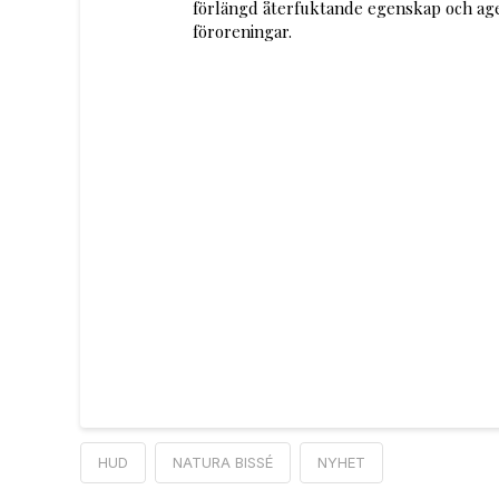
förlängd återfuktande egenskap och a
föroreningar.
HUD
NATURA BISSÉ
NYHET