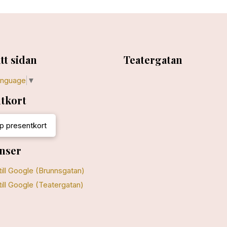
tt sidan
Teatergatan
anguage
▼
tkort
p presentkort
nser
till Google (Brunnsgatan)
till Google (Teatergatan)