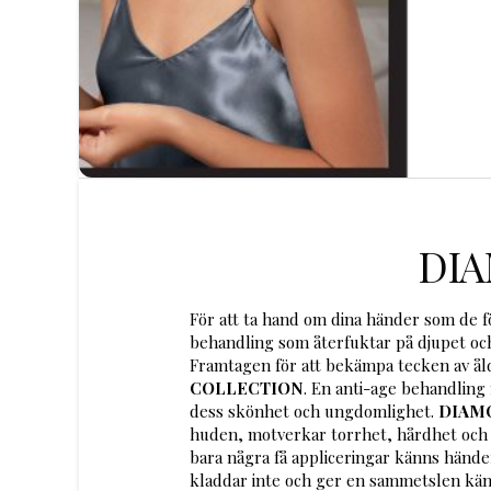
DI
För att ta hand om dina händer som de f
behandling som återfuktar på djupet oc
Framtagen för att bekämpa tecken av åld
COLLECTION
. En anti-age behandling
dess skönhet och ungdomlighet.
DIAM
huden, motverkar torrhet, hårdhet och f
bara några få appliceringar känns hände
kladdar inte och ger en sammetslen käns