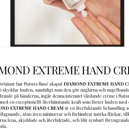
AMOND EXTREME HAND CR
örtjänar har Natura Bissé skapat
DIAMOND EXTREME HAND 
h skyddar huden, samtidigt som den gör naglarna och nagelbande
rande på händerna, ingår denna intensivt vårdande crème i Natura
 med en exceptionellt återhämtande kraft som förser huden med ene
OND EXTREME HAND CREAM
är en återfuktande behandling s
lagnande, utan även minimerar och förhindrar mörka fläckar, vilke
rna lena, skyddade och återfuktade, och blir synbart föryngrand
la..