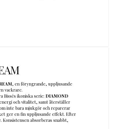
EAM
CREAM
, en föryngrande, uppljusande
n vackrare.
 Bissés ikoniska serie:
DIAMOND
rgi och vitalitet, samt återställer
om inte bara mjukgör och reparerar
t ger en fin uppljusande effekt. Efter
e. Konsistensen absorberas snabbt,