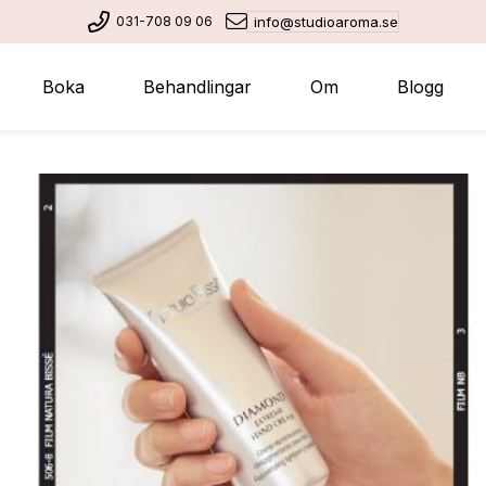
031-708 09 06
info@studioaroma.se
Boka
Behandlingar
Om
Blogg