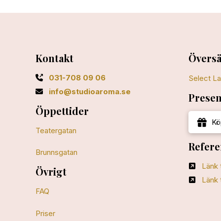
Kontakt
Översä
031-708 09 06
Select L
info@studioaroma.se
Presen
Öppettider
Kö
Teatergatan
Refere
Brunnsgatan
Länk 
Övrigt
Länk 
FAQ
Priser