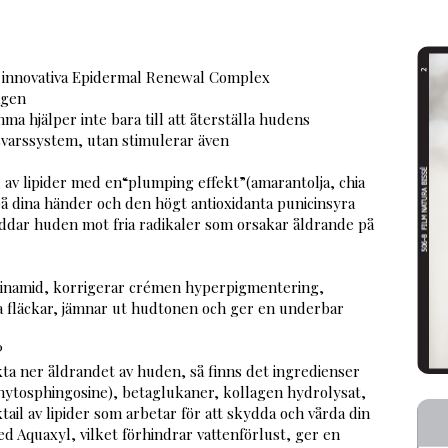
 innovativa Epidermal Renewal Complex
agen
ma hjälper inte bara till att återställa hudens
svarssystem, utan stimulerar även
il av lipider med en“plumping effekt”(amarantolja, chia
på dina händer och den högt antioxidanta punicinsyra
dar huden mot fria radikaler som orsakar åldrande på
acinamid, korrigerar crémen hyperpigmentering,
fläckar, jämnar ut hudtonen och ger en underbar
P
 sakta ner åldrandet av huden, så finns det ingredienser
ytosphingosine), betaglukaner, kollagen hydrolysat,
ail av lipider som arbetar för att skydda och vårda din
d Aquaxyl, vilket förhindrar vattenförlust, ger en