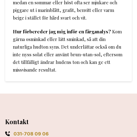
medan en sommar eller höst ofta ser mjukare och
piggare ut i marinblått, grafit, benvitt eller varm
beige i stället för hård svart och vit.
Hur förbereder jag mig inför en färganalys?
Kom
gärna osminkad eller lätt sminkad, så att din
naturliga hudton syns. Det underlättar också om du
inte nyss solat eller använt brun-utan-sol, eftersom
det tillfälligt ändrar hudens ton och kan ge ett
missvisande resultat.
Kontakt
031-708 09 06