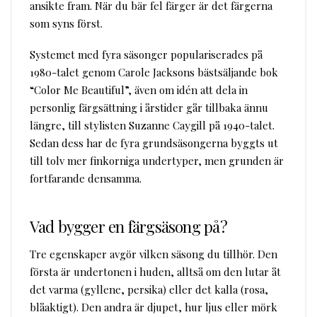
ansikte fram. När du bär fel färger är det färgerna
som syns först.
Systemet med fyra säsonger populariserades på
1980-talet genom Carole Jacksons bästsäljande bok
“Color Me Beautiful”, även om idén att dela in
personlig färgsättning i årstider går tillbaka ännu
längre, till stylisten Suzanne Caygill på 1940-talet.
Sedan dess har de fyra grundsäsongerna byggts ut
till tolv mer finkorniga undertyper, men grunden är
fortfarande densamma.
Vad bygger en färgsäsong på?
Tre egenskaper avgör vilken säsong du tillhör. Den
första är undertonen i huden, alltså om den lutar åt
det varma (gyllene, persika) eller det kalla (rosa,
blåaktigt). Den andra är djupet, hur ljus eller mörk