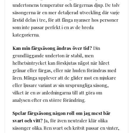
undertonens temperatur och färgernas djup. De tolv
säsongerna är en mer detaljerad utveckling där varje
årstid delas i tre, för att fånga nyanser hos personer
som inte passar perfekt i en av de breda
kategorierna.
Kan min färgsäsong ändras över tid?
Din
grundläggande underton är stabil, men
helhetsintrycket kan förskjutas något när håret
grånar eller färgas, eller när huden förändras med
åren. Många upplever att de glider mot en mjukare
eller ljusare variant av sin ursprungliga säsong,
vilket är en av anledningarna till att göra om
analysen efter en större förändring.
Spelar färgsäsong någon roll om jag mest bär
svart och vitt?
Ja, för även neutraler klär olika
säsonger olika. Ren svart och kritvit passar en vinter,