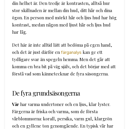
din helhet är. Den tredje är kontrasten, alltså hur
stor skillnaden är mellan din hud, ditt hår och dina
ögon. En person med mörkt hår och ljus hud har hög
kontrast, medan någon med ljust hår och ljus hud
har låg.
Det här är inte alltid lätt att bedöma på egen hand,
och det är just därför en
kan ge ett
färganalys
tydligare svar än spegeln hemma. Men det går att
komma en bra bit på väg själv, och det börjar med att
förstå vad som kännetecknar de fyra säsongerna.
De fyra grundsäsongerna
Vår
har varma undertoner och en ljus, klar lyster.
Färgerna är friska och varma, som de första
vårblommorna: korall, persika, varm gul, klargrön
och en gyllene ton genomgående. En typisk vår har