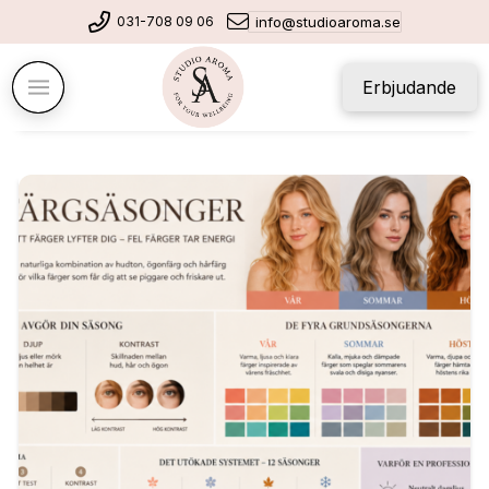
031-708 09 06
info@studioaroma.se
Erbjudande