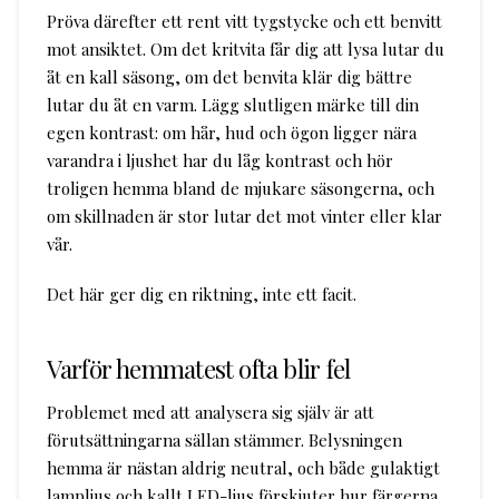
Pröva därefter ett rent vitt tygstycke och ett benvitt
mot ansiktet. Om det kritvita får dig att lysa lutar du
åt en kall säsong, om det benvita klär dig bättre
lutar du åt en varm. Lägg slutligen märke till din
egen kontrast: om hår, hud och ögon ligger nära
varandra i ljushet har du låg kontrast och hör
troligen hemma bland de mjukare säsongerna, och
om skillnaden är stor lutar det mot vinter eller klar
vår.
Det här ger dig en riktning, inte ett facit.
Varför hemmatest ofta blir fel
Problemet med att analysera sig själv är att
förutsättningarna sällan stämmer. Belysningen
hemma är nästan aldrig neutral, och både gulaktigt
lampljus och kallt LED-ljus förskjuter hur färgerna