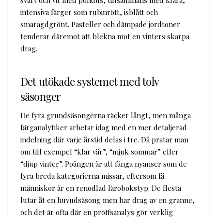
svart och vit med pondus, tillsammans med klara,
intensiva färger som rubinrött, isblått och
smaragdgrönt. Pasteller och dämpade jordtoner
tenderar däremot att blekna mot en vinters skarpa
drag.
Det utökade systemet med tolv
säsonger
De fyra grundsäsongerna räcker långt, men många
färganalytiker arbetar idag med en mer detaljerad
indelning där varje årstid delas i tre. Då pratar man
om till exempel “klar vår”, “mjuk sommar” eller
“djup vinter”. Poängen är att fånga nyanser som de
fyra breda kategorierna missar, eftersom få
människor är en renodlad lärobokstyp. De flesta
lutar åt en huvudsäsong men har drag av en granne,
och det är ofta där en proffsanalys gör verklig