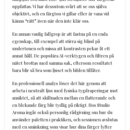
uppfattas. Vi har dessutom svårt att se oss själva
objektivt, och en färgton vi gillar eller är vana vid
känns “rätt” även när den inte klär oss.
En annan vanlig fallgrop är att fastna på en enda
egenskap, till exempel att stirra sig blind på
undertonen och missa att kontrasten pekar åt ett
annat håll. De populära AI-verktygen och filtren på
nätet brottas med samma sak, eftersom resultatet
bara blir så bra som ljuset och bilden tillåter.
En professionell analys löser det här genom att
arbeta i neutralt ljus med fysiska tygdraperingar mot
ansiktet, så att skillnaden mellan en flatterande och
en blekande färg blir tydlig på riktigt. Hos Studio
Aroma ingår också personlig rådgivning om hur du
använder paletten i praktiken, och sessionen avslutas
med en sminkning som visar hur dina färger lyfter