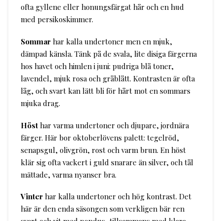
ofta gyllene eller honungsfärgat hår och en hud
med persikoskimmer.
Sommar
har kalla undertoner men en mjuk,
dämpad känsla. Tänk på de svala, lite disiga färgerna
hos havet och himlen i juni: pudriga blå toner,
lavendel, mjuk rosa och gråblått. Kontrasten är ofta
låg, och svart kan lätt bli för hårt mot en sommars
mjuka drag.
Höst
har varma undertoner och djupare, jordnära
färger. Här bor oktoberlövens palett: tegelröd,
senapsgul, olivgrön, rost och varm brun. En höst
klär sig ofta vackert i guld snarare än silver, och tål
mättade, varma nyanser bra.
Vinter
har kalla undertoner och hög kontrast. Det
här är den enda säsongen som verkligen bär ren