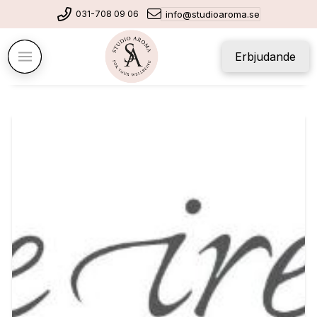
031-708 09 06
info@studioaroma.se
Erbjudande