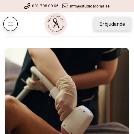
031-708 09 06
info@studioaroma.se
Erbjudande