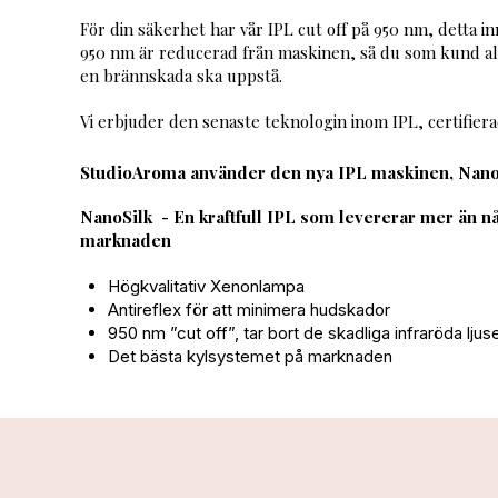
För din säkerhet har vår IPL cut off på 950 nm, detta in
950 nm är reducerad från maskinen, så du som kund ald
en brännskada ska uppstå.
Vi erbjuder den senaste teknologin inom IPL, certifiera
StudioAroma använder den nya IPL maskinen, Nano
NanoSilk - En kraftfull IPL som levererar mer än n
marknaden
Högkvalitativ Xenonlampa
Antireflex för att minimera hudskador
950 nm ”cut off”, tar bort de skadliga infraröda ljus
Det bästa kylsystemet på marknaden