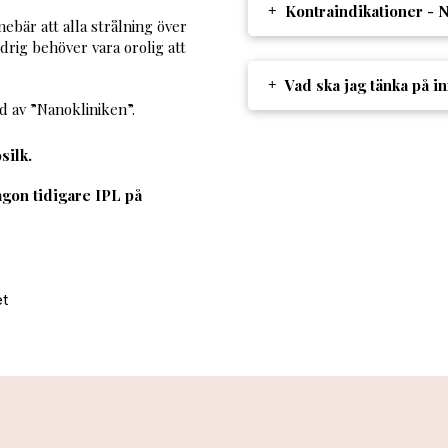
Kontraindikationer - N
nebär att alla strålning över
rig behöver vara orolig att
Vad ska jag tänka på i
d av ”Nanokliniken”.
silk.
ågon tidigare IPL på
et