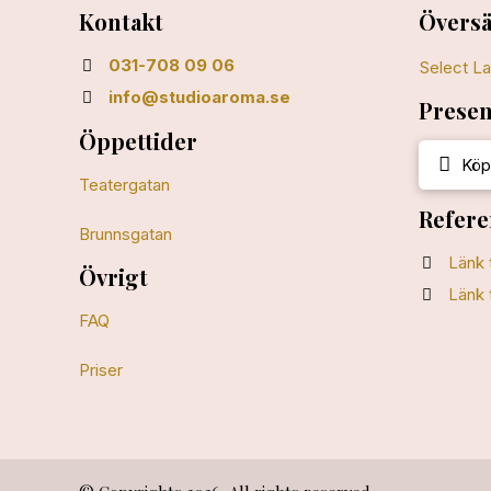
Kontakt
Översä
031-708 09 06
Select L
info@studioaroma.se
Presen
Öppettider
Köp
Teatergatan
Refere
Brunnsgatan
Länk 
Övrigt
Länk 
FAQ
Priser