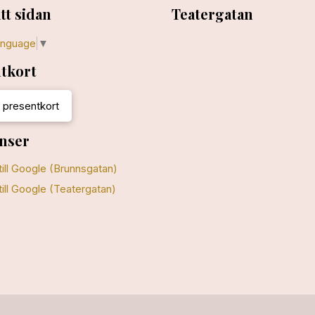
tt sidan
Teatergatan
anguage
▼
tkort
 presentkort
nser
till Google (Brunnsgatan)
till Google (Teatergatan)