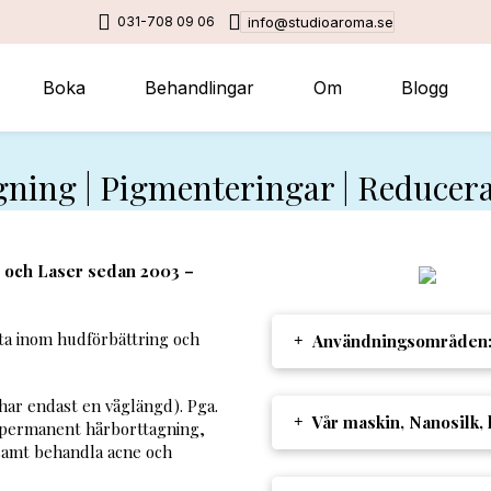
031-708 09 06
info@studioaroma.se
Boka
Behandlingar
Om
Blogg
ning | P
igmenteringar | Reducera
L och Laser sedan 2003 –
ta inom hudförbättring och
Användningsområden
 har endast en våglängd). Pga.
Vår maskin, Nanosilk,
 permanent hårborttagning,
samt behandla acne och