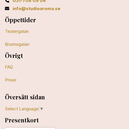
031-708 09 06
info@studioaroma.se
Öppettider
Teatergatan
Brunnsgatan
Övrigt
FAQ
Priser
Översätt sidan
Select Language
▼
Presentkort