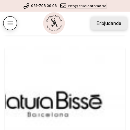
031-708 09 06
info@studioaroma.se
Erbjudande