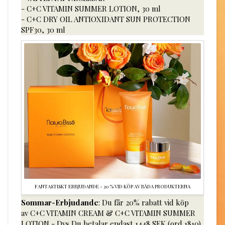
- C+C VITAMIN SUMMER LOTION, 30 ml
- C+C DRY OIL ANTIOXIDANT SUN PROTECTION
SPF30, 30 ml
FANTASTISKT ERBJUDANDE - 20 % VID KÖP AV BÅDA PRODUKTERNA
Sommar-Erbjudande
: Du får 20% rabatt vid köp
av C+C VITAMIN CREAM & C+C VITAMIN SUMMER
LOTION - Dvs Du betalar endast 1448 SEK (ord 1810)