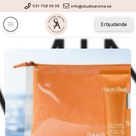
031-708 09 06
info@studioaroma.se
Erbjudande