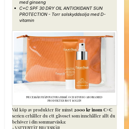
med ginseng
C+C SPF 30 DRY OIL ANTIOXIDANT SUN
PROTECTION - Torr solskyddsolja med D-
vitamin
NECESSÄR FRÅN NATURA BISSÉ OCH STUDIO AROMA MED
PRODUKTER MOT SOLEN
Vid köp av produkter för minst
2000 kr inom C+C
serien erhåller du ett gåvoset som innehåller allt du
behöver i din sommarväska:
- VATTENTÄT NECESSÄR