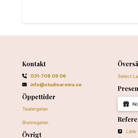
Kontakt
Översä
031-708 09 06
Select L
info@studioaroma.se
Presen
Öppettider
Kö
Teatergatan
Refere
Brunnsgatan
Länk 
Övrigt