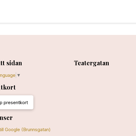
tt sidan
Teatergatan
anguage
▼
tkort
p presentkort
nser
till Google (Brunnsgatan)