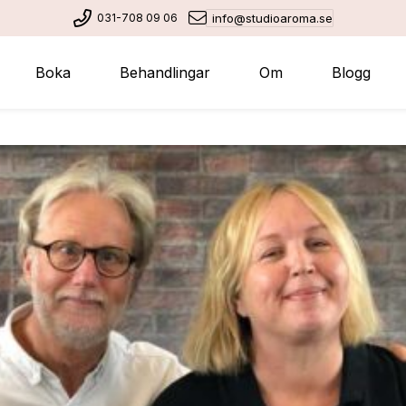
031-708 09 06
info@studioaroma.se
Boka
Behandlingar
Om
Blogg