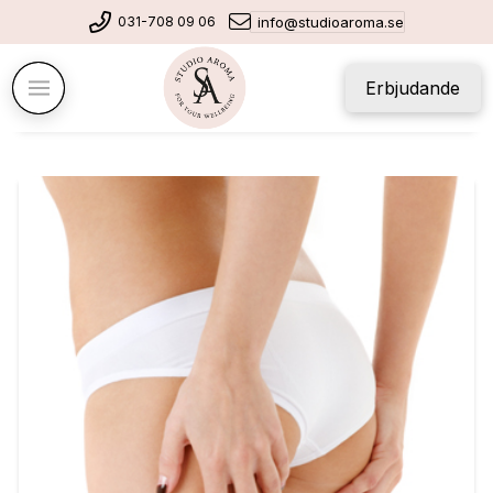
031-708 09 06
info@studioaroma.se
Erbjudande