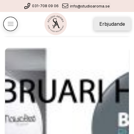
031-708 09 06
info@studioaroma.se
Erbjudande