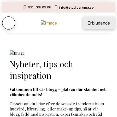
031-708 09 06
info@studioaroma.se
Erbjudande
Nyheter, tips och
insipration
Välkommen till vår blogg – platsen där skönhet och
välmående möts!
Oavsett om du letar efter de senaste trenderna inom
hudvård, hårstyling, eller make-up tips, så är vår
blogg fylld med inspiration, expertkunskap och råd