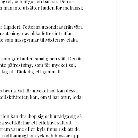
lagret, och utgör en barriär. Den så
m man inte utsätter huden för mekanisk
 (lipider). Fetterna utsöndras från våra
ättningar av olika fetter inträffar.
rde som missgynnar tillväxten av elaka
n som gör huden smidig och slät. Den är
inte påfrestning, som för mycket sol,
ynkig ut. Tänk dig ett gammalt
s bruna. Vid för mycket sol kan dessa
sktiviteten kan, om vi har otur, leda
en kan dra ihop sig och utvidga sig så
vettkörtlar ett effektivt sätt att
rem värme eller kyla finns risk att de
tt rödflammigt intryck och blossar upp