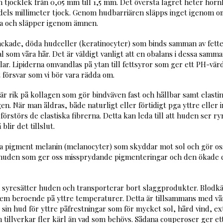
en tjocklek från 0,05 mm till 1,5 mm. Det översta lagret heter horn
dels millimeter tjock. Genom hudbarriären släpps inget igenom o
ka och släpper igenom ämnen.
ackade, döda hudceller (keratinocyter) som binds samman av fetter
om våra hår. Det är väldigt vanligt att en obalans i dessa sammans
ällar. Lipiderna omvandlas på ytan till fettsyror som ger ett PH-vä
 försvar som vi bör vara rädda om.
är rik på kollagen som gör bindväven fast och hållbar samt elasti
n. När man åldras, både naturligt eller förtidigt pga yttre eller 
förstörs de elastiska fibrerna. Detta kan leda till att huden ser r
blir det tillslut.
iva pigment melanin (melanocyter) som skyddar mot sol och gör os
uden som ger oss missprydande pigmenteringar och den ökade cell
syresätter huden och transporterar bort slaggprodukter. Blodkärl
m beroende på yttre temperaturer. Detta är tillsammans med våra s
in hud för yttre påfrestningar som för mycket sol, hård vind, ext
n tillverkar fler kärl än vad som behövs. Sådana couperoser ger e