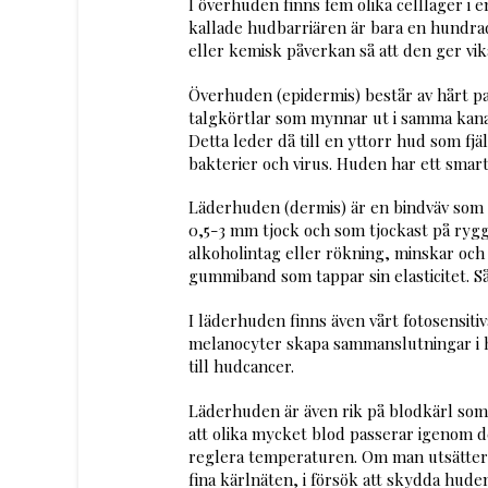
I överhuden finns fem olika celllager i 
kallade hudbarriären är bara en hundra
eller kemisk påverkan så att den ger vi
Överhuden (epidermis)
består av hårt p
talgkörtlar som mynnar ut i samma kanal s
Detta leder då till en yttorr hud som fj
bakterier och virus. Huden har ett smart
Läderhuden (dermis) är en bindväv
som 
0,5-3 mm tjock och som tjockast på rygge
alkoholintag eller rökning, minskar och 
gummiband som tappar sin elasticitet. Så 
I läderhuden finns även vårt fotosensit
melanocyter skapa sammanslutningar i h
till hudcancer.
Läderhuden är även rik på blodkärl som 
att olika mycket blod passerar igenom de
reglera temperaturen. Om man utsätter s
fina kärlnäten, i försök att skydda hude