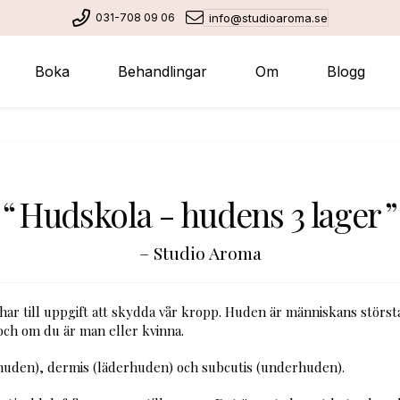
031-708 09 06
info@studioaroma.se
Boka
Behandlingar
Om
Blogg
Hudskola - hudens 3 lager
Studio Aroma
 har till uppgift att skydda vår kropp. Huden är människans störst
ch om du är man eller kvinna.
huden), dermis (läderhuden) och subcutis (underhuden).