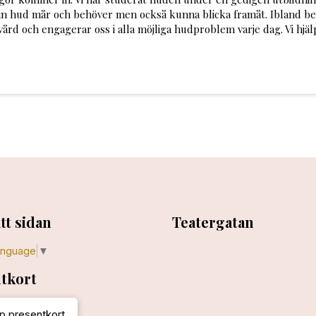
din hud mår och behöver men också kunna blicka framåt. Ibland behö
vård och engagerar oss i alla möjliga hudproblem varje dag. Vi hjäl
tt sidan
Teatergatan
anguage
▼
tkort
p presentkort