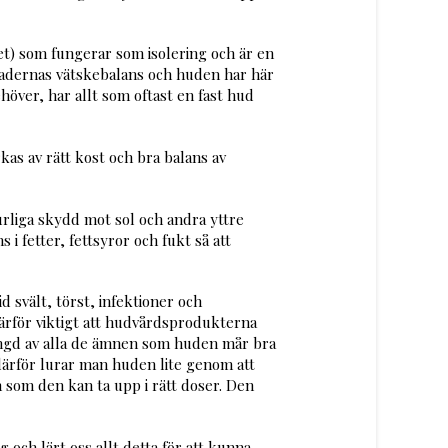
et) som fungerar som isolering och är en
nadernas vätskebalans och huden har här
över, har allt som oftast en fast hud
s av rätt kost och bra balans av
turliga skydd mot sol och andra yttre
i fetter, fettsyror och fukt så att
d svält, törst, infektioner och
ärför viktigt att hudvårdsprodukterna
ängd av alla de ämnen som huden mår bra
 därför lurar man huden lite genom att
 som den kan ta upp i rätt doser. Den
och lärt oss allt detta för att kunna