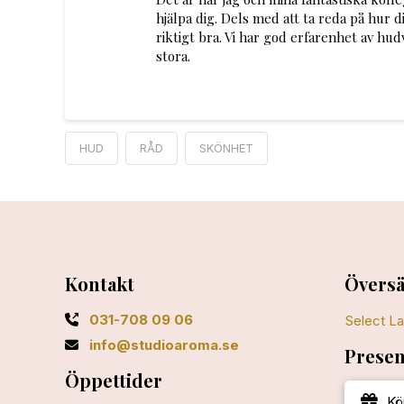
hjälpa dig. Dels med att ta reda på hur 
riktigt bra. Vi har god erfarenhet av hud
stora.
HUD
RÅD
SKÖNHET
Kontakt
Översä
031-708 09 06
Select L
info@studioaroma.se
Presen
Öppettider
Kö