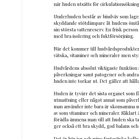
när huden utsätts för cirkulationsökning
Underhuden består av bindväv som lagrar
skyddande stötdämpare åt hudens ömtåli
sin största vattenreserv. En frisk perso
med bra isolering och fuktförsörjning.
När det kommer till hudvårdsprodukter 
vätska, vitaminer och mineraler men sty
Hudvårdens absolut viktigaste funktion ä
påverkningar samt patogener och andra gif
huden inte torkar ut. Det gäller att håll
Huden är tyvärr det sista organet som får
utmattning eller något annat som påverk
man använder inte bara är skonsamma me
av som vitaminer och mineraler. Såklart 
förädla ämnena man vill att huden ska t
ger också ett bra skydd, god balans och 
Det är här jag och mina fantastiska koll