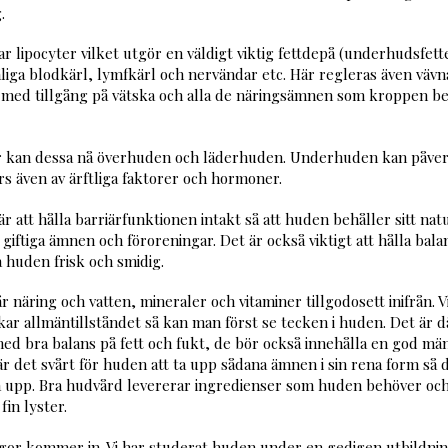
.
 lipocyter vilket utgör en väldigt viktig fettdepå (underhudsfett
ga blodkärl, lymfkärl och nervändar etc. Här regleras även väv
n med tillgång på vätska och alla de näringsämnen som kroppen beh
kan dessa nå överhuden och läderhuden. Underhuden kan påverka
rs även av ärftliga faktorer och hormoner.
r att hålla barriärfunktionen intakt så att huden behåller sitt na
tiga ämnen och föroreningar. Det är också viktigt att hålla balans 
a huden frisk och smidig.
 näring och vatten, mineraler och vitaminer tillgodosett inifrån. Vi
ar allmäntillståndet så kan man först se tecken i huden. Det är d
d bra balans på fett och fukt, de bör också innehålla en god m
är det svårt för huden att ta upp sådana ämnen i sin rena form så
a upp. Bra hudvård levererar ingredienser som huden behöver och
fin lyster.
egor kommer in. Vi har studerat huden under en gedigen utbildning 