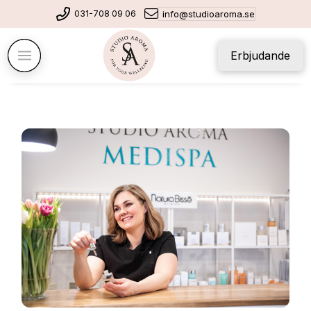
031-708 09 06
info@studioaroma.se
Erbjudande