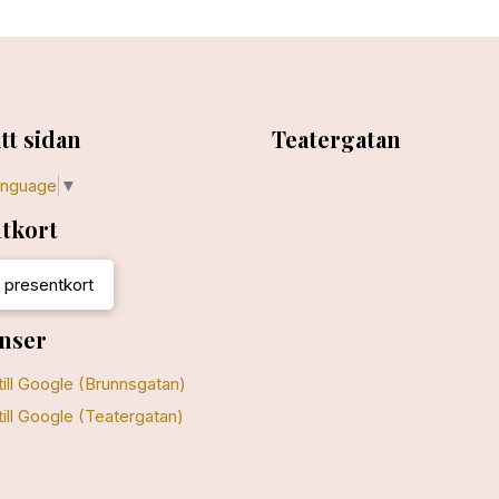
tt sidan
Teatergatan
anguage
▼
tkort
 presentkort
nser
till Google (Brunnsgatan)
till Google (Teatergatan)