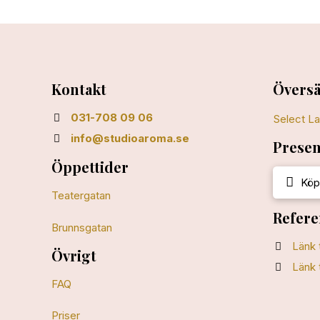
Kontakt
Översä
031-708 09 06
Select L
info@studioaroma.se
Presen
Öppettider
Köp
Teatergatan
Refere
Brunnsgatan
Länk 
Övrigt
Länk 
FAQ
Priser