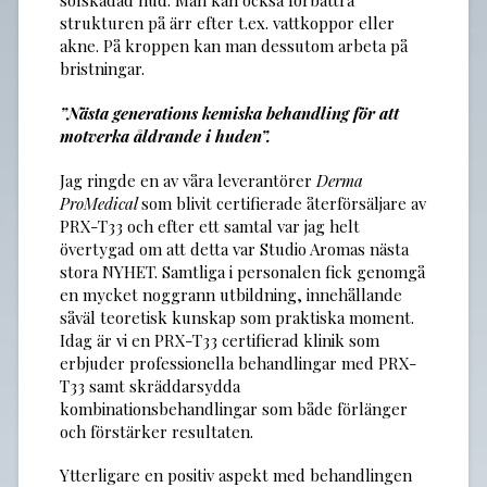
solskadad hud. Man kan också förbättra
strukturen på ärr efter t.ex. vattkoppor eller
akne. På kroppen kan man dessutom arbeta på
bristningar.
”Nästa generations kemiska behandling för att
motverka åldrande i huden”.
Jag ringde en av våra leverantörer
Derma
ProMedical
som blivit certifierade återförsäljare av
PRX-T33 och efter ett samtal var jag helt
övertygad om att detta var Studio Aromas nästa
stora NYHET. Samtliga i personalen fick genomgå
en mycket noggrann utbildning, innehållande
såväl teoretisk kunskap som praktiska moment.
Idag är vi en PRX-T33 certifierad klinik som
erbjuder professionella behandlingar med PRX-
T33 samt skräddarsydda
kombinationsbehandlingar som både förlänger
och förstärker resultaten.
Ytterligare en positiv aspekt med behandlingen