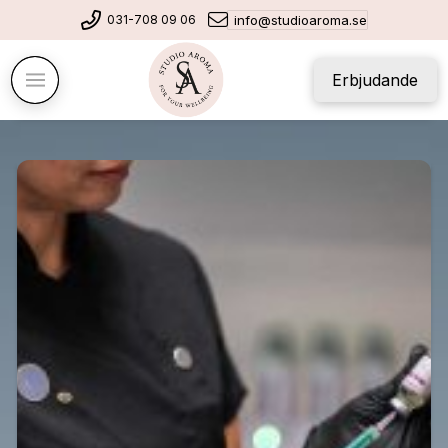
031-708 09 06
info@studioaroma.se
Erbjudande