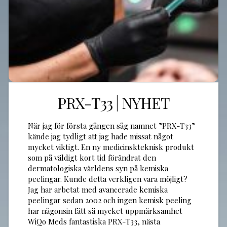
PRX-T33 | NYHET
När jag för första gången såg namnet ”PRX-T33”
kände jag tydligt att jag hade missat något
mycket viktigt. En ny medicinskteknisk produkt
som på väldigt kort tid förändrat den
dermatologiska världens syn på kemiska
peelingar. Kunde detta verkligen vara möjligt?
Jag har arbetat med avancerade kemiska
peelingar sedan 2002 och ingen kemisk peeling
har någonsin fått så mycket uppmärksamhet
WiQo Meds fantastiska PRX-T33, nästa