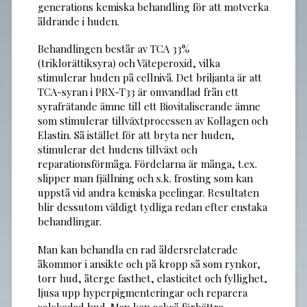
generations kemiska behandling för att motverka
åldrande i huden.
Behandlingen består av TCA 33%
(triklorättiksyra) och Väteperoxid, vilka
stimulerar huden på cellnivå. Det briljanta är att
TCA-syran i PRX-T33 är omvandlad från ett
syrafrätande ämne till ett Biovitaliserande ämne
som stimulerar tillväxtprocessen av Kollagen och
Elastin. Så istället för att bryta ner huden,
stimulerar det hudens tillväxt och
reparationsförmåga. Fördelarna är många, t.ex.
slipper man fjällning och s.k. frosting som kan
uppstå vid andra kemiska peelingar. Resultaten
blir dessutom väldigt tydliga redan efter enstaka
behandlingar.
Man kan behandla en rad åldersrelaterade
åkommor i ansikte och på kropp så som rynkor,
torr hud, återge fasthet, elasticitet och fyllighet,
ljusa upp hyperpigmenteringar och reparera