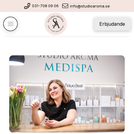
031-708 09 06
info@studioaroma.se
Erbjudande