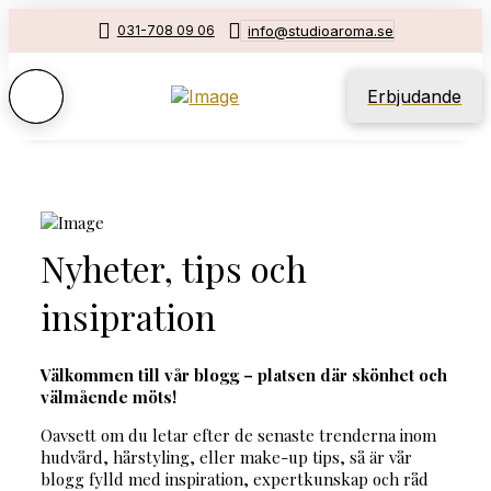
031-708 09 06
info@studioaroma.se
Erbjudande
Nyheter, tips och
insipration
Välkommen till vår blogg – platsen där skönhet och
välmående möts!
Oavsett om du letar efter de senaste trenderna inom
hudvård, hårstyling, eller make-up tips, så är vår
blogg fylld med inspiration, expertkunskap och råd