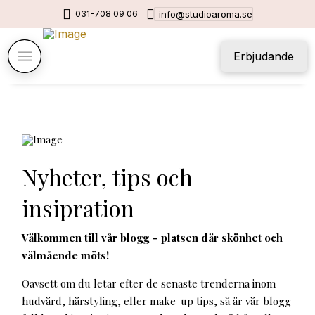
031-708 09 06
info@studioaroma.se
Erbjudande
Nyheter, tips och
insipration
Välkommen till vår blogg – platsen där skönhet och
välmående möts!
Oavsett om du letar efter de senaste trenderna inom
hudvård, hårstyling, eller make-up tips, så är vår blogg