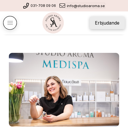
031-708 09 06
info@studioaroma.se
Erbjudande