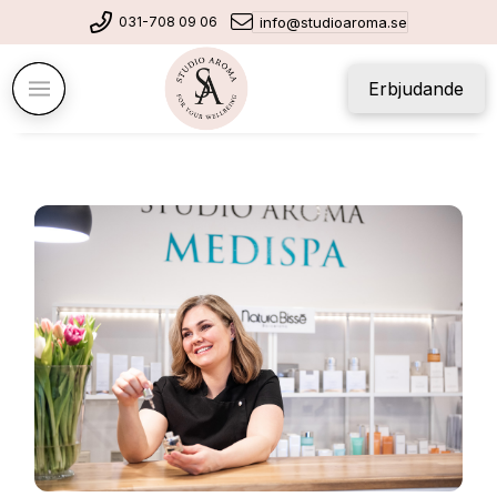
031-708 09 06
info@studioaroma.se
Erbjudande