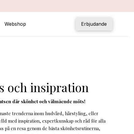
Webshop
Erbjudande
s och insipration
latsen där skönhet och välmående möts!
enaste trenderna inom hudvård, hårstyling, eller
ylld med inspiration, expertkunskap och råd för alla
ss på en resa genom de bästa skönhetsrutinerna,