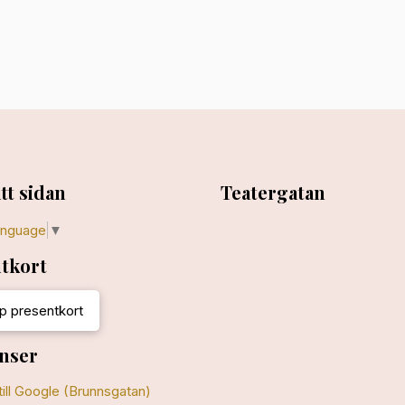
tt sidan
Teatergatan
anguage
▼
tkort
p presentkort
nser
till Google (Brunnsgatan)