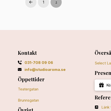
2
1
Prev
Kontakt
Översä
031-708 09 06
Select L
info@studioaroma.se
Presen
Öppettider
Kö
Teatergatan
Refere
Brunnsgatan
Länk 
Övrigt