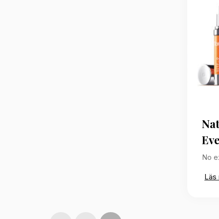
Nat
Eve
No e
Läs