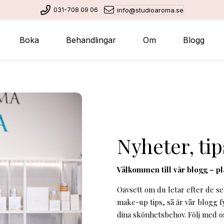
031-708 09 06
info@studioaroma.se
Boka
Behandlingar
Om
Blogg
Nyheter, tip
Välkommen till vår blogg – p
Oavsett om du letar efter de s
make-up tips, så är vår blogg f
dina skönhetsbehov. Följ med o