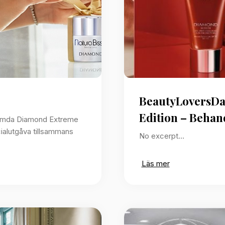
BeautyLoversDa
Edition – Beha
ömda Diamond Extreme
ialutgåva tillsammans
No excerpt…
Läs mer