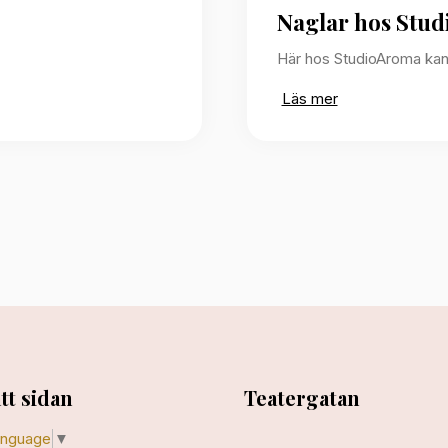
Naglar hos Stu
Här hos StudioAroma kan 
Läs mer
tt sidan
Teatergatan
anguage
▼