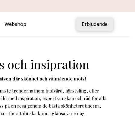
Webshop
Erbjudande
s och insipration
latsen där skönhet och välmående möts!
enaste trenderna inom hudvård, hårstyling, eller
ylld med inspiration, expertkunskap och råd för alla
ss på en resa genom de bästa skönhetsrutinerna,
 – för att du ska kunna glänsa varje dag!