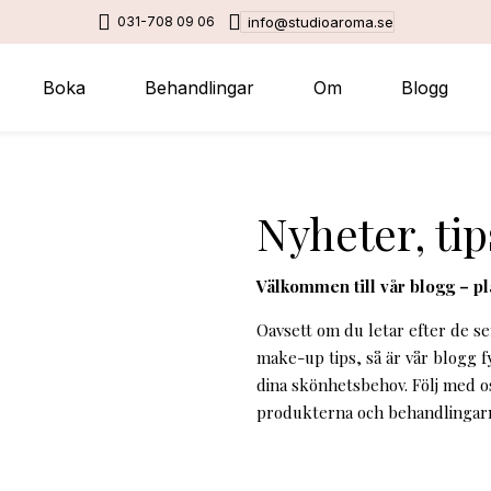
031-708 09 06
info@studioaroma.se
Boka
Behandlingar
Om
Blogg
Nyheter, tip
Välkommen till vår blogg – p
Oavsett om du letar efter de s
make-up tips, så är vår blogg f
dina skönhetsbehov. Följ med o
produkterna och behandlingarna