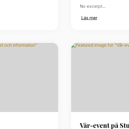
No excerpt…
Läs mer
Vår-event på St