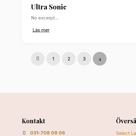
Ultra Sonic
No excerpt…
Läs mer
4
1
2
3
Prev
Kontakt
Översä
031-708 09 06
Select L