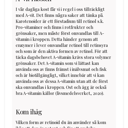
I vår dagliga kost får vi i regel i oss tillräckligt
med A-vit. Det finns några saker att tänka på.
Karotenoider är ett förstadium till retinol s.k.
Pro-vitaminer och finns i rotfrukter och
grönsaker, men måste först omvandlas till A-
vitamin i kroppen. Detta händer genom att
enzymer i lever omvandlar retinol till retinsyra
och som är den aktiva formen av retinol. För att
täcka dagsbehovet A-vitamin krävs stora volymer
grönsaker. Det A-vitamin som vi lättast kan
använda oss av finns främst i inälvsmat och fisk
och är biotillgängligt, vilket innebär att vi kan
använda oss av dessa A-vitamin utan att de först
ska omvandlas i kroppen. Ost och ägg är också
bra A-vitamin källor (livsmedelsverket, 2020).
Kom ihåg
Vilken form av retinoid du än använder så kom