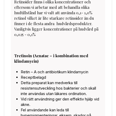
Retinoider finns i olika koncentrationer och
eftersom vi arbetar med att behandla olika
hudtillstånd har vi valt att använda 0,1- 1,0%
retinol vilket är lite starkare retinoider än du
finner i de flesta andra hudvårdsprodukter.
Vanligtvis ligger koncentrationer på hudvård på
0,025 - 0,1%
Tretinoin (Acnatac – i kombination med
klindamycin)
Retin – A och antibiotikum klindamycin
Receptbelagd
Detta preparat kan medverka till
resistensutveckling hos bakterier och skall
inte användas utan läkares ordination.
Vid rätt användning ger den effektiv hjälp vid
akne.
Fel användande kan leda till
hyperpigmenteringar, eksem, skador på