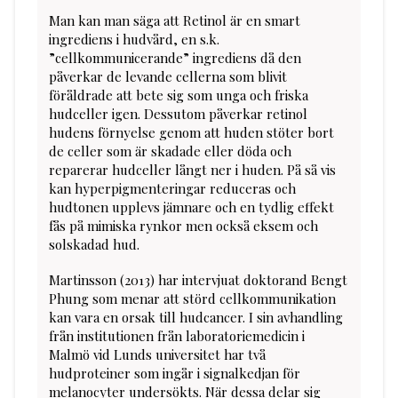
Man kan man säga att Retinol är en smart
ingrediens i hudvård, en s.k.
”cellkommunicerande” ingrediens då den
påverkar de levande cellerna som blivit
föråldrade att bete sig som unga och friska
hudceller igen. Dessutom påverkar retinol
hudens förnyelse genom att huden stöter bort
de celler som är skadade eller döda och
reparerar hudceller långt ner i huden. På så vis
kan hyperpigmenteringar reduceras och
hudtonen upplevs jämnare och en tydlig effekt
fås på mimiska rynkor men också eksem och
solskadad hud.
Martinsson (2013) har intervjuat doktorand Bengt
Phung som menar att störd cellkommunikation
kan vara en orsak till hudcancer. I sin avhandling
från institutionen från laboratoriemedicin i
Malmö vid Lunds universitet har två
hudproteiner som ingår i signalkedjan för
melanocyter undersökts. När dessa delar sig