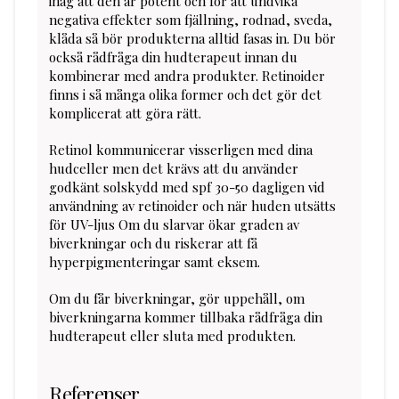
ihåg att den är potent och för att undvika
negativa effekter som fjällning, rodnad, sveda,
klåda så bör produkterna alltid fasas in. Du bör
också rådfråga din hudterapeut innan du
kombinerar med andra produkter. Retinoider
finns i så många olika former och det gör det
komplicerat att göra rätt.
Retinol kommunicerar visserligen med dina
hudceller men det krävs att du använder
godkänt solskydd med spf 30-50 dagligen vid
användning av retinoider och när huden utsätts
för UV-ljus Om du slarvar ökar graden av
biverkningar och du riskerar att få
hyperpigmenteringar samt eksem.
Om du får biverkningar, gör uppehåll, om
biverkningarna kommer tillbaka rådfråga din
hudterapeut eller sluta med produkten.
Referenser