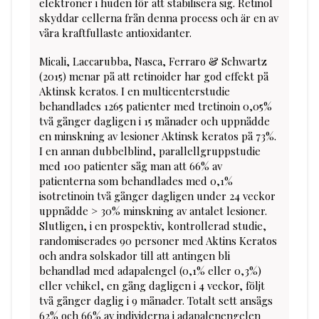
elektroner i huden för att stabilisera sig. Retinol
skyddar cellerna från denna process och är en av
våra kraftfullaste antioxidanter.
Micali, Laccarubba, Nasca, Ferraro & Schwartz
(2015) menar på att retinoider har god effekt på
Aktinsk keratos. I en multicenterstudie
behandlades 1265 patienter med tretinoin 0,05%
två gånger dagligen i 15 månader och uppnådde
en minskning av lesioner Aktinsk keratos på 73%.
I en annan dubbelblind, parallellgruppstudie
med 100 patienter såg man att 66% av
patienterna som behandlades med 0,1%
isotretinoin två gånger dagligen under 24 veckor
uppnådde > 30% minskning av antalet lesioner.
Slutligen, i en prospektiv, kontrollerad studie,
randomiserades 90 personer med Aktins Keratos
och andra solskador till att antingen bli
behandlad med adapalengel (0,1% eller 0,3%)
eller vehikel, en gång dagligen i 4 veckor, följt
två gånger daglig i 9 månader. Totalt sett ansågs
62% och 66% av individerna i adapalenengelen