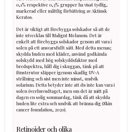
0,1% respektive 0,3% grupper ha visat tydlig,
markerad eller måttlig förbättring av Aktinsk
Keratos.
Det är viktigt att förebygga solskador så att de
inte utvecklas till Malignt Melanom. Det är
enkelt att förebygga solskador genom att vara i
solen på ett ansvarsfullt sätt. Med detta menas;
skydda huden med kläder, använd godkända
solskydd med hög solskyddsfaktor med
bredspektra, håll dig i skuggan, tänk på att
fönstrrutor släpper igenom skadlig UV-A
strålning och sist men inte minst, undvik
solarium. Detta betyder inte att du inte kan vara i
solen överhuvudtaget, men om det är mitt på
dagen en solig sommardag, tänk då att skydda
huden lite extra och undvik att bränna dig (Skin
cancer foundation, 2020).
Retinoider och olika