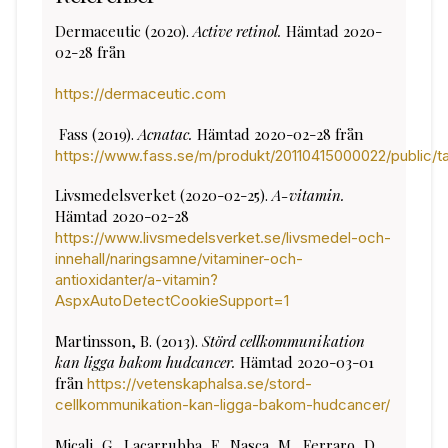
Dermaceutic (2020).
Active retinol.
Hämtad 2020-
02-28 från
https://dermaceutic.com
Fass (2019).
Acnatac.
Hämtad 2020-02-28 från
https://www.fass.se/m/produkt/20110415000022/public/t
Livsmedelsverket (2020-02-25).
A-vitamin.
Hämtad 2020-02-28
https://www.livsmedelsverket.se/livsmedel-och-
innehall/naringsamne/vitaminer-och-
antioxidanter/a-vitamin?
AspxAutoDetectCookieSupport=1
Martinsson, B. (2013).
Störd cellkommunikation
kan ligga bakom hudcancer.
Hämtad 2020-03-01
från
https://vetenskaphalsa.se/stord-
cellkommunikation-kan-ligga-bakom-hudcancer/
Micali, G., Lacarrubba, F., Nasca, M., Ferraro, D.